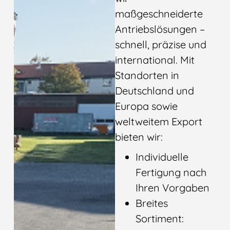
maßgeschneiderte
Antriebslösungen –
schnell, präzise und
international. Mit
Standorten in
Deutschland und
Europa sowie
weltweitem Export
bieten wir:
Individuelle
Fertigung nach
Ihren Vorgaben
Breites
Sortiment: