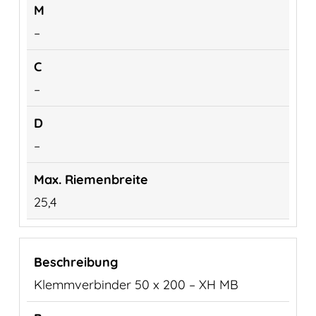
–
–
–
25,4
Klemmverbinder 50 x 200 – XH MB