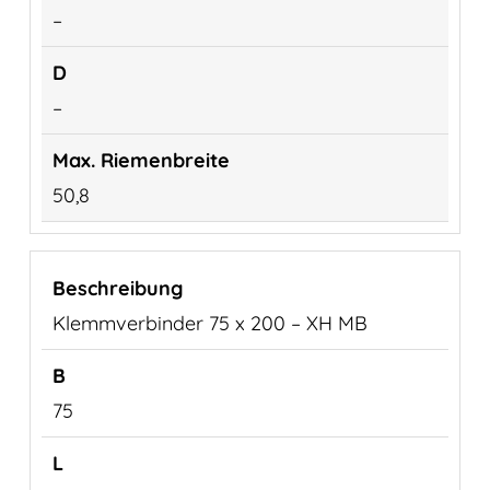
–
–
50,8
Klemmverbinder 75 x 200 – XH MB
75