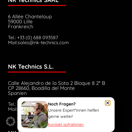
6 Allée Chanteloup
59000 Lille
Frankreich
Tel.: +33 (0) 688 093587
Mail:sales@nk-technics.com
NK Technics S.L.
Calle Alejandro de la Sota 2 Bloque 8 2° B
CP 28660, Boadilla del Monte
Spanien
Tel.: +34 673 969 753
Noch Fragen?
Mail:sales@nk-technics.com
Unsere Expert*innen helfen
gerne weiter!
Kontakt aufnehmen