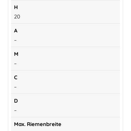
20
–
–
–
–