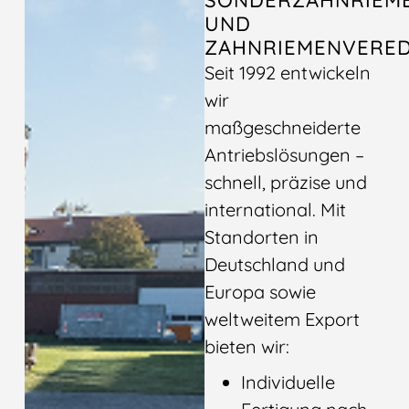
SONDERZAHNRIEM
UND
ZAHNRIEMENVERE
Seit 1992 entwickeln
wir
maßgeschneiderte
Antriebslösungen –
schnell, präzise und
international. Mit
Standorten in
Deutschland und
Europa sowie
weltweitem Export
bieten wir:
Individuelle