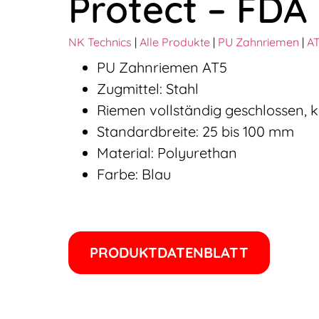
Protect – FDA
Noch Fragen?
NK Technics
|
Alle Produkte
|
PU Zahnriemen
|
AT
Unsere Expert*innen
helfen gerne weiter!
PU Zahnriemen AT5
Kontakt aufnehmen
Zugmittel: Stahl
Riemen vollständig geschlossen, 
Standardbreite: 25 bis 100 mm
Material: Polyurethan
Farbe: Blau
PRODUKTDATENBLATT