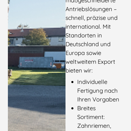
maßgeschneiderte
Antriebslösungen –
schnell, präzise und
international. Mit
Standorten in
Deutschland und
Europa sowie
weltweitem Export
bieten wir:
Individuelle
Fertigung nach
Ihren Vorgaben
Breites
Sortiment:
Zahnriemen,