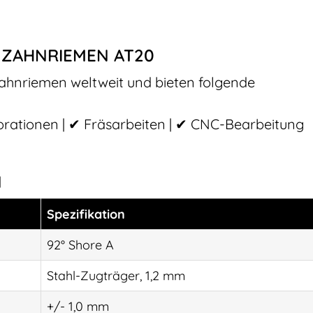
 ZAHNRIEMEN AT20
Zahnriemen weltweit und bieten folgende
orationen | ✔ Fräsarbeiten | ✔ CNC-Bearbeitung
N
Spezifikation
92° Shore A
Stahl-Zugträger, 1,2 mm
+/- 1,0 mm