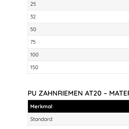
25
32
50
75
100
150
PU ZAHNRIEMEN AT20 – MATE
Merkmal
Standard