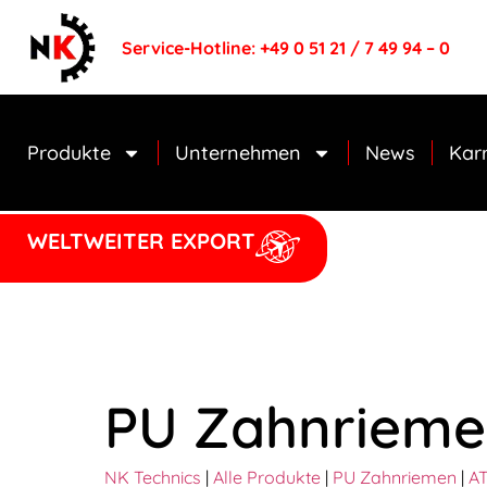
Service-Hotline: +49 0 51 21 / 7 49 94 – 0
Produkte
Unternehmen
News
Karr
WELTWEITER EXPORT
PU Zahnrieme
NK Technics
|
Alle Produkte
|
PU Zahnriemen
|
AT