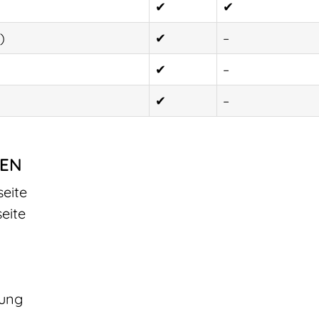
✔
✔
)
✔
–
✔
–
✔
–
GEN
eite
eite
rung