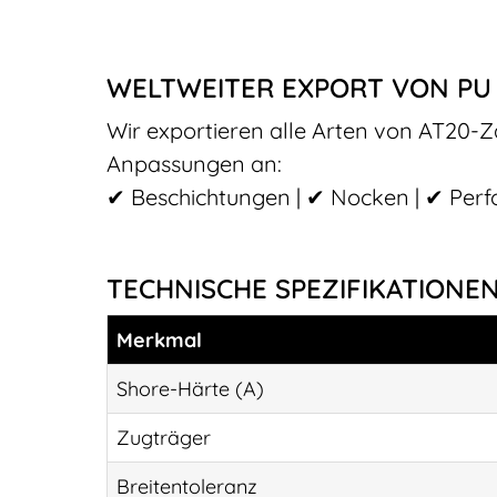
Noch Fragen?
Unsere Expert*innen
WELTWEITER EXPORT VON PU
helfen gerne weiter!
Wir exportieren alle Arten von AT20-
Kontakt aufnehmen
Anpassungen an:
✔ Beschichtungen | ✔ Nocken | ✔ Perf
TECHNISCHE SPEZIFIKATIONE
Merkmal
Shore-Härte (A)
Zugträger
Breitentoleranz