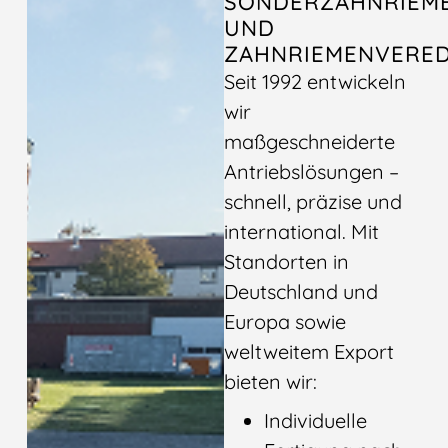
SONDERZAHNRIEM
UND
ZAHNRIEMENVERE
Seit 1992 entwickeln
wir
maßgeschneiderte
Antriebslösungen –
schnell, präzise und
international. Mit
Standorten in
Deutschland und
Europa sowie
weltweitem Export
bieten wir:
Individuelle