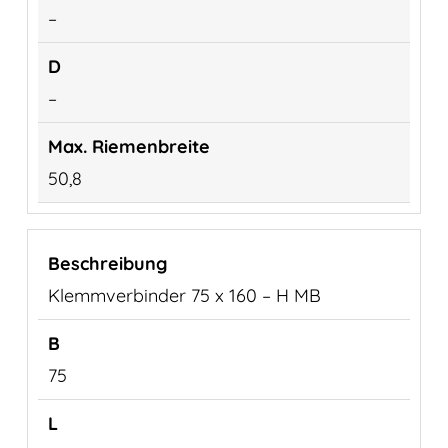
–
–
50,8
Klemmverbinder 75 x 160 – H MB
75