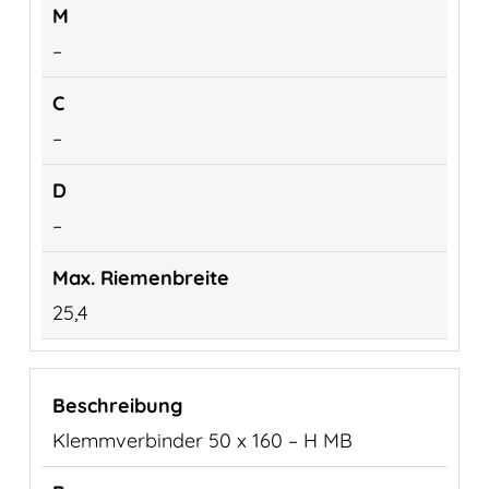
–
–
–
25,4
Klemmverbinder 50 x 160 – H MB