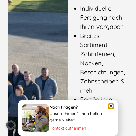
Individuelle
Fertigung nach
Ihren Vorgaben
Breites
Sortiment:
Zahnriemen,
Nocken,
Beschichtungen,
Zahnscheiben &
mehr
Persönliche
Noch Fragen?
Beratung &
Unsere Expert*innen helfen
kurze
gerne weiter!
Lieferzeiten
Kontakt aufnehmen
Qualität und