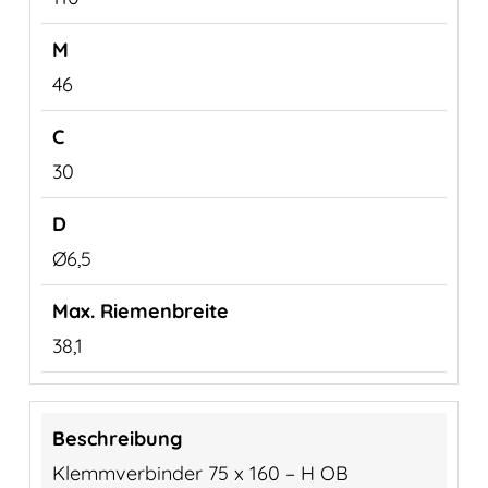
46
30
Ø6,5
38,1
Klemmverbinder 75 x 160 – H OB