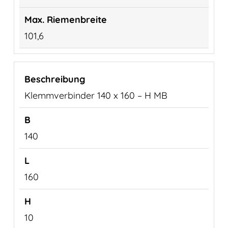
101,6
Klemmverbinder 140 x 160 – H MB
140
160
10