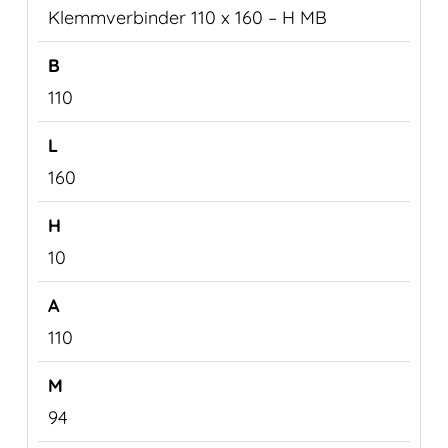
Klemmverbinder 110 x 160 – H MB
110
160
10
110
94