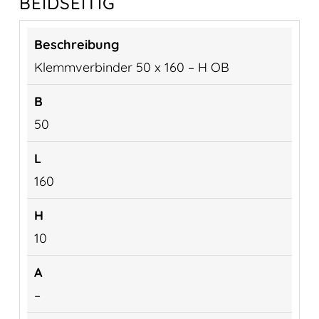
BEIDSEITIG
Klemmverbinder 50 x 160 – H OB
50
160
10
–