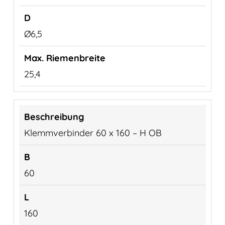
Ø6,5
25,4
Klemmverbinder 60 x 160 – H OB
60
160