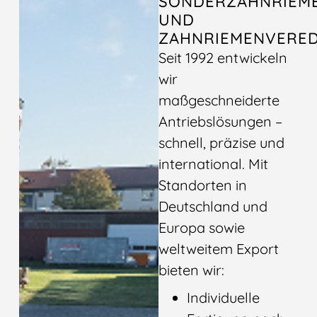
SONDERZAHNRIEM
UND
ZAHNRIEMENVERE
Seit 1992 entwickeln
wir
maßgeschneiderte
Antriebslösungen –
schnell, präzise und
international. Mit
Standorten in
Deutschland und
Europa sowie
weltweitem Export
bieten wir:
Individuelle