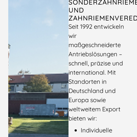
SONDERZAHNRIEM
UND
ZAHNRIEMENVERE
Seit 1992 entwickeln
wir
maßgeschneiderte
Antriebslösungen –
schnell, präzise und
international. Mit
Standorten in
Deutschland und
Europa sowie
weltweitem Export
bieten wir:
Individuelle