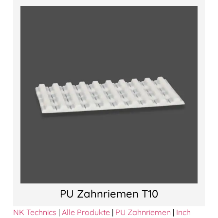
PU Zahnriemen T10
NK Technics
|
Alle Produkte
|
PU Zahnriemen
|
Inch